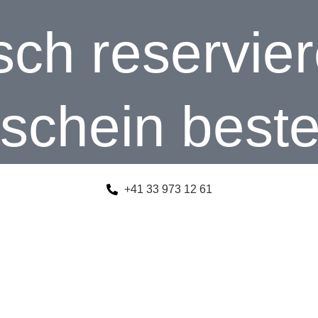
sch reservie
schein beste
+41 33 973 12 61