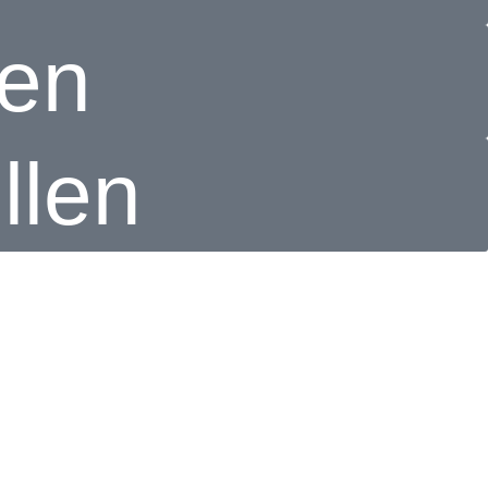
ren
llen